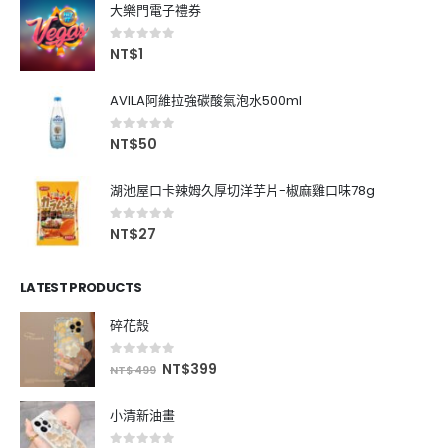
大樂門電子禮券
0
out of 5
NT$
1
AVILA阿維拉強碳酸氣泡水500ml
0
out of 5
NT$
50
湖池屋口卡辣姆久厚切洋芋片-椒麻雞口味78g
0
out of 5
NT$
27
LATEST PRODUCTS
碎花殼
0
out of 5
NT$
399
NT$
499
小清新油畫