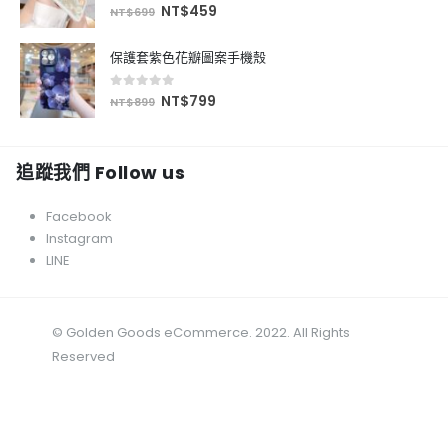
0
out of 5
NT$
459
NT$
699
保護套紫色花瓣圖案手機殼
0
out of 5
NT$
799
NT$
899
追蹤我們 Follow us
Facebook
Instagram
LINE
© Golden Goods eCommerce. 2022. All Rights
Reserved