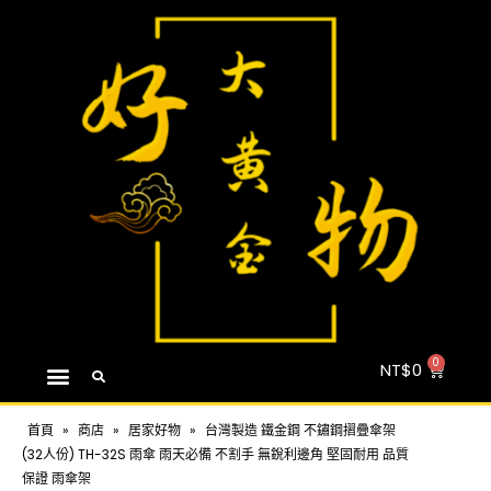
NT$
0
首頁
»
商店
»
居家好物
»
台灣製造 鐵金鋼 不鏽鋼摺疊傘架
(32人份) TH-32S 雨傘 雨天必備 不割手 無銳利邊角 堅固耐用 品質
保證 雨傘架