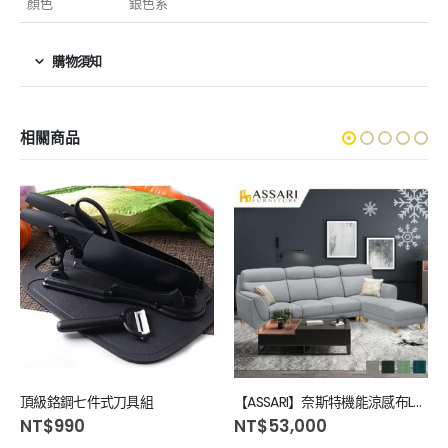
顏色
銀色系
購物須知
相關商品
頂級鉻鋼七件式刀具組
【ASSARI】奈斯特機能涼感布L型沙發
NT$
990
NT$
53,000