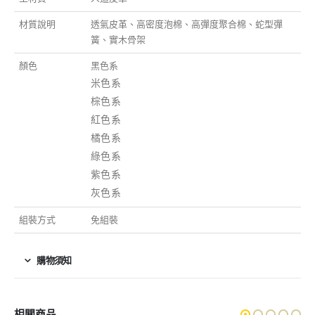
材質說明
透氣皮革、高密度泡棉、高彈度聚合棉、蛇型彈
簧、實木骨架
顏色
黑色系
米色系
棕色系
紅色系
橘色系
綠色系
紫色系
灰色系
組裝方式
免組裝
購物須知
相關商品