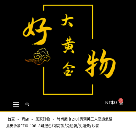
NT$
0
首頁
»
商店
»
居家好物
»
時尚屋 [FZ10]奧莉芙三人座透氣貓
抓皮沙發FZ10-108-3可選色/可訂製/免組裝/免運費/沙發