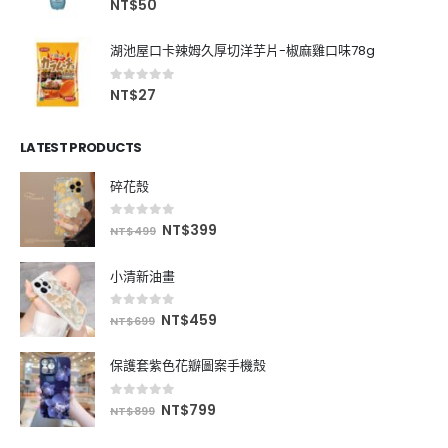
NT$
50
湖池屋口卡辣姆久厚切洋芋片-椒麻雞口味78g
0
out of 5
NT$
27
LATEST PRODUCTS
碎花殼
0
out of 5
NT$
399
NT$
499
小清新油畫
0
out of 5
NT$
459
NT$
699
保護套紫色花瓣圖案手機殼
0
out of 5
NT$
799
NT$
899