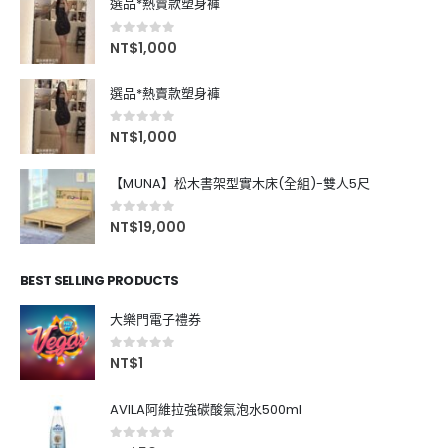
選品*熱賣款塑身褲
0
out of 5
NT$
1,000
選品*熱賣款塑身褲
0
out of 5
NT$
1,000
【MUNA】松木書架型實木床(全組)-雙人5尺
0
out of 5
NT$
19,000
BEST SELLING PRODUCTS
大樂門電子禮券
0
out of 5
NT$
1
AVILA阿維拉強碳酸氣泡水500ml
0
out of 5