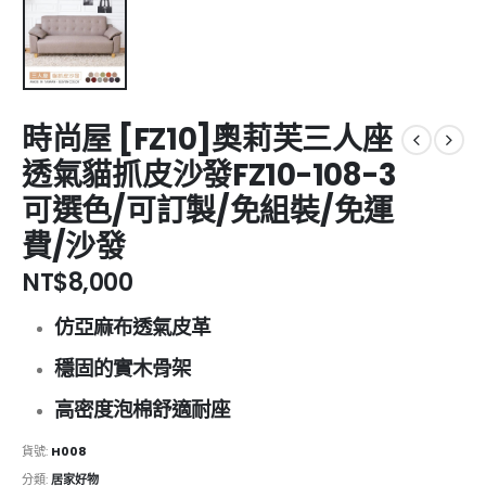
時尚屋 [FZ10]奧莉芙三人座
透氣貓抓皮沙發FZ10-108-3
可選色/可訂製/免組裝/免運
費/沙發
NT$
8,000
仿亞麻布透氣皮革
穩固的實木骨架
高密度泡棉舒適耐座
貨號:
H008
分類:
居家好物