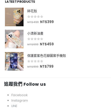
LATEST PRODUCTS
碎花殼
0
out of 5
NT$
399
NT$
499
小清新油畫
0
out of 5
NT$
459
NT$
699
保護套紫色花瓣圖案手機殼
0
out of 5
NT$
799
NT$
899
追蹤我們 Follow us
Facebook
Instagram
LINE