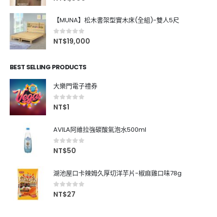
【MUNA】松木書架型實木床(全組)-雙人5尺
0
out of 5
NT$
19,000
BEST SELLING PRODUCTS
大樂門電子禮券
0
out of 5
NT$
1
AVILA阿維拉強碳酸氣泡水500ml
0
out of 5
NT$
50
湖池屋口卡辣姆久厚切洋芋片-椒麻雞口味78g
0
out of 5
NT$
27