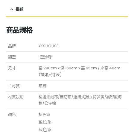
描述
商品規格
品牌
YKSHOUSE
類型
L型沙發
尺寸
長 280cm x 深 160cm x 高 95cm / 座高 40cm
(詳如尺寸表)
主材質
布質
材質說明
精選細絨布/無紡布/連結式獨立筒彈簧/高密度海
棉/公仔棉
顏色
棕色系
藍色系
灰色系