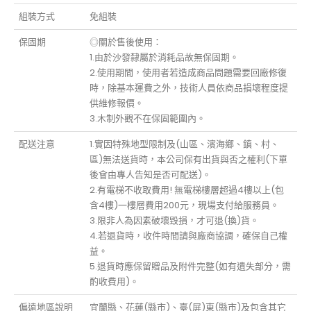
組裝方式
免組裝
保固期
◎關於售後使用：
1.由於沙發隸屬於消耗品故無保固期。
2.使用期間，使用者若造成商品問題需要回廠修復
時，除基本運費之外，技術人員依商品損壞程度提
供維修報價。
3.木制外觀不在保固範圍內。
配送注意
1.實因特殊地型限制及(山區、濱海鄉、鎮、村、
區)無法送貨時，本公司保有出貨與否之權利(下單
後會由專人告知是否可配送)。
2.有電梯不收取費用! 無電梯樓層超過4樓以上(包
含4樓)一樓層費用200元，現場支付給服務員。
3.限非人為因素破壞毀損，才可退(換)貨。
4.若退貨時，收件時間請與廠商協調，確保自己權
益。
5.退貨時應保留贈品及附件完整(如有遺失部分，需
酌收費用)。
偏遠地區說明
宜蘭縣、花蓮(縣市)、臺(屏)東(縣市)及包含其它