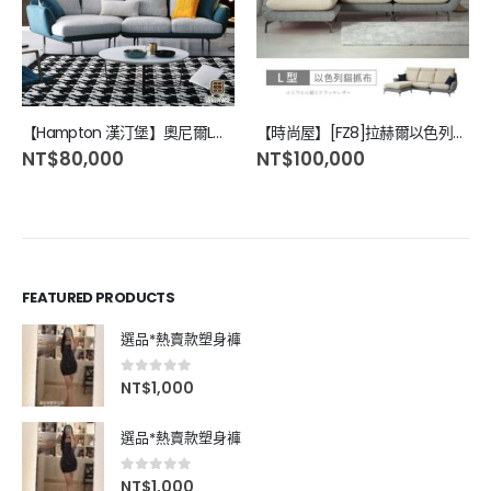
【Hampton 漢汀堡】奧尼爾L型沙發-面左
【時尚屋】[FZ8]拉赫爾以色列貓抓布雙色L型沙發FZ8-127
NT$
80,000
NT$
100,000
FEATURED PRODUCTS
選品*熱賣款塑身褲
0
out of 5
NT$
1,000
選品*熱賣款塑身褲
0
out of 5
NT$
1,000