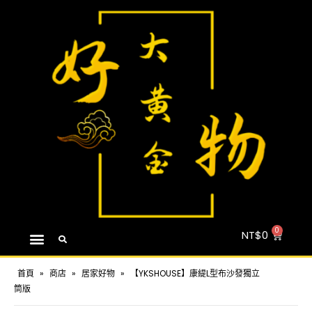
NT$
0
首頁
»
商店
»
居家好物
»
【YKSHOUSE】康緹L型布沙發獨立
筒版