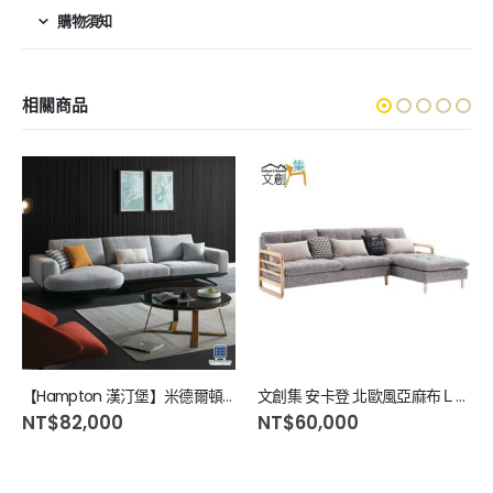
購物須知
相關商品
【Hampton 漢汀堡】米德爾頓L型沙發-面左
文創集 安卡登 北歐風亞麻布Ｌ型實木沙發組合
NT$
82,000
NT$
60,000