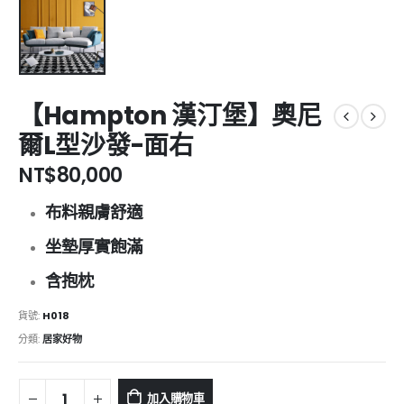
【Hampton 漢汀堡】奧尼
爾L型沙發-面右
NT$
80,000
布料親膚舒適
坐墊厚實飽滿
含抱枕
貨號:
H018
分類:
居家好物
加入購物車