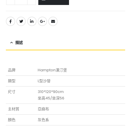
描述
品牌
Hampton漢汀堡
類型
L型沙發
尺寸
310*120*90cm
坐高45/坐深56
主材質
亞麻布
顏色
灰色系