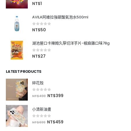
0
out of 5
NT$
1
AVILA阿維拉強碳酸氣泡水500ml
0
out of 5
NT$
50
湖池屋口卡辣姆久厚切洋芋片-椒麻雞口味78g
0
out of 5
NT$
27
LATEST PRODUCTS
碎花殼
0
out of 5
NT$
399
NT$
499
小清新油畫
0
out of 5
NT$
459
NT$
699