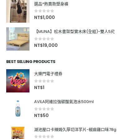
選品*熱賣款塑身褲
0
out of 5
NT$
1,000
【MUNA】松木書架型實木床(全組)-雙人5尺
0
out of 5
NT$
19,000
BEST SELLING PRODUCTS
大樂門電子禮券
0
out of 5
NT$
1
AVILA阿維拉強碳酸氣泡水500ml
0
out of 5
NT$
50
湖池屋口卡辣姆久厚切洋芋片-椒麻雞口味78g