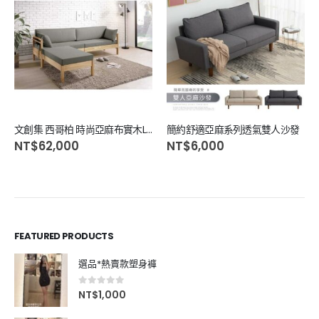
文創集 西哥柏 時尚亞麻布實木L型沙發椅組合(二色可選＋四人座＋腳椅組合)
簡約舒適亞麻系列透氣雙人沙發
NT$
62,000
NT$
6,000
FEATURED PRODUCTS
選品*熱賣款塑身褲
0
out of 5
NT$
1,000