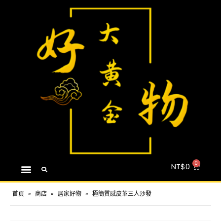
NT$
0
首頁
»
商店
»
居家好物
»
極簡質感皮革三人沙發