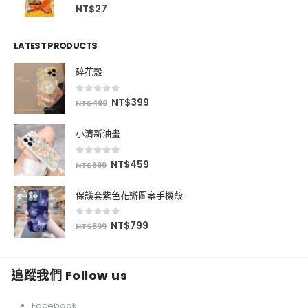
0
out of 5
NT$
27
LATEST PRODUCTS
碎花殼
0
out of 5
NT$
399
NT$
499
小清新油畫
0
out of 5
NT$
459
NT$
699
保護套紫色花瓣圖案手機殼
0
out of 5
NT$
799
NT$
899
追蹤我們 Follow us
Facebook