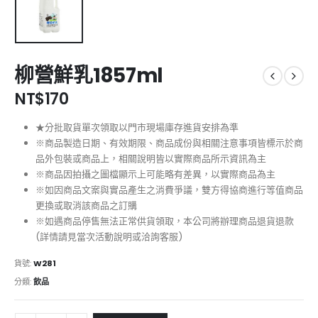
柳營鮮乳1857ml
NT$
170
★分批取貨單次領取以門市現場庫存進貨安排為準
※商品製造日期、有效期限、商品成份與相關注意事項皆標示於商
品外包裝或商品上，相關說明皆以實際商品所示資訊為主
※商品因拍攝之圖檔顯示上可能略有差異，以實際商品為主
※如因商品文案與實品產生之消費爭議，雙方得協商進行等值商品
更換或取消該商品之訂購
※如遇商品停售無法正常供貨領取，本公司將辦理商品退貨退款
(詳情請見當次活動說明或洽詢客服)
貨號:
W281
分類:
飲品