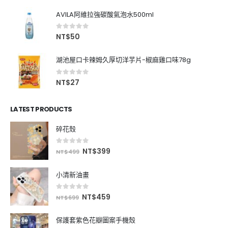
AVILA阿維拉強碳酸氣泡水500ml
0
out of 5
NT$
50
湖池屋口卡辣姆久厚切洋芋片-椒麻雞口味78g
0
out of 5
NT$
27
LATEST PRODUCTS
碎花殼
0
out of 5
NT$
399
NT$
499
小清新油畫
0
out of 5
NT$
459
NT$
699
保護套紫色花瓣圖案手機殼