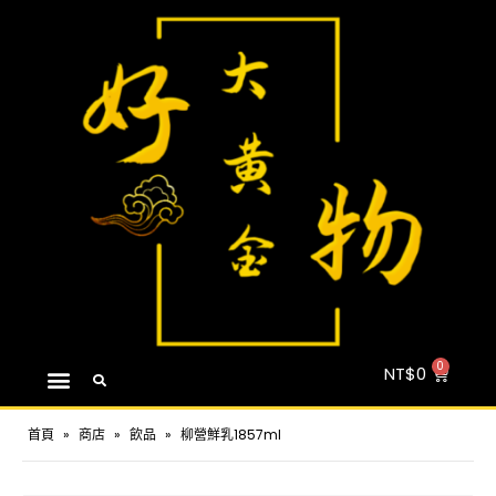
NT$
0
首頁
»
商店
»
飲品
»
柳營鮮乳1857ml