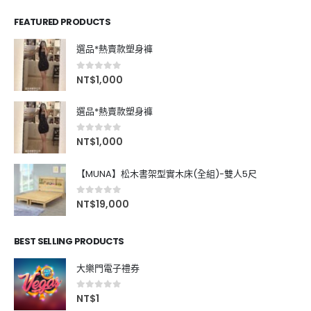
FEATURED PRODUCTS
選品*熱賣款塑身褲
0
out of 5
NT$
1,000
選品*熱賣款塑身褲
0
out of 5
NT$
1,000
【MUNA】松木書架型實木床(全組)-雙人5尺
0
out of 5
NT$
19,000
BEST SELLING PRODUCTS
大樂門電子禮券
0
out of 5
NT$
1