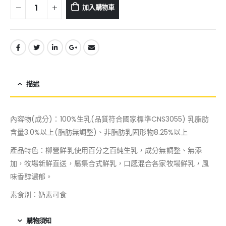
加入購物車
描述
內容物(成分)：100%生乳(品質符合國家標準CNS3055) 乳脂肪
含量3.0%以上(脂肪無調整)、非脂肪乳固形物8.25%以上
產品特色：柳營鮮乳使用百分之百純生乳，成分無調整、無添
加，牧場新鮮直送，屬集合式鮮乳，口感混合各家牧場鮮乳，風
味香醇濃郁。
素食別：奶素可食
購物須知