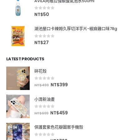
AVILA阿維拉強碳酸氣泡水500ml
0
out of 5
NT$
50
湖池屋口卡辣姆久厚切洋芋片-椒麻雞口味78g
0
out of 5
NT$
27
LATEST PRODUCTS
碎花殼
0
out of 5
NT$
399
NT$
499
小清新油畫
0
out of 5
NT$
459
NT$
699
保護套紫色花瓣圖案手機殼
0
out of 5