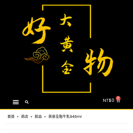
NT$
0
首頁
»
商店
»
飲品
»
英泉全脂牛乳946ml