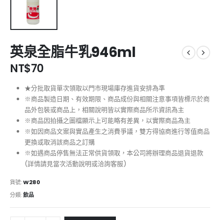
英泉全脂牛乳946ml
NT$
70
★分批取貨單次領取以門市現場庫存進貨安排為準
※商品製造日期、有效期限、商品成份與相關注意事項皆標示於商
品外包裝或商品上，相關說明皆以實際商品所示資訊為主
※商品因拍攝之圖檔顯示上可能略有差異，以實際商品為主
※如因商品文案與實品產生之消費爭議，雙方得協商進行等值商品
更換或取消該商品之訂購
※如遇商品停售無法正常供貨領取，本公司將辦理商品退貨退款
(詳情請見當次活動說明或洽詢客服)
貨號:
W280
分類:
飲品