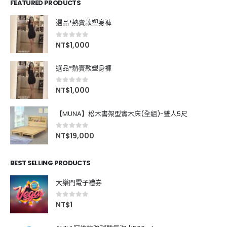
FEATURED PRODUCTS
選品*熱賣款塑身褲
0
out of 5
NT$
1,000
選品*熱賣款塑身褲
0
out of 5
NT$
1,000
【MUNA】松木書架型實木床(全組)-雙人5尺
0
out of 5
NT$
19,000
BEST SELLING PRODUCTS
大樂門電子禮券
0
out of 5
NT$
1