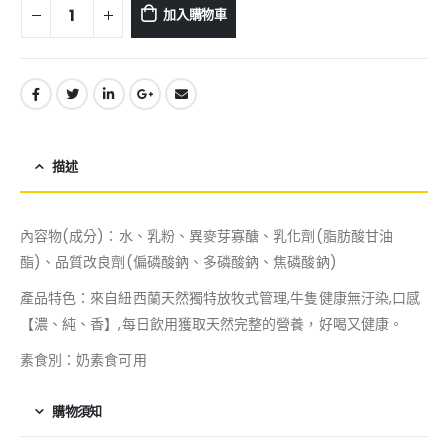
加入購物車
描述
內容物(成分)：水、乳粉、異麥芽寡醣、乳化劑(脂肪酸甘油
酯)、品質改良劑(偏磷酸鈉、多磷酸鈉、焦磷酸鈉)
產品特色：來自紐西蘭天然獨特放牧式管理,牛隻健康無汙染,口感
【濃、純、香】,每日飲用獲取天然完整的營養，好喝又健康。
素食別：奶素食可用
購物須知