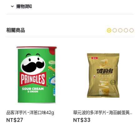
購物須知
相關商品
品客洋芋片-洋蔥口味42g
華元波的多洋芋片-海苔鹹蛋黃風味81g
NT$
27
NT$
33