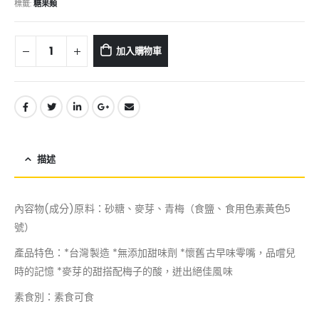
標籤:
糖果類
加入購物車
描述
內容物(成分)原料：砂糖、麥芽、青梅（食鹽、食用色素黃色5
號）
產品特色：*台灣製造 *無添加甜味劑 *懷舊古早味零嘴，品嚐兒
時的記憶 *麥芽的甜搭配梅子的酸，迸出絕佳風味
素食別：素食可食