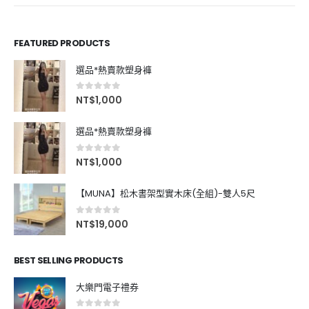
FEATURED PRODUCTS
選品*熱賣款塑身褲
0
out of 5
NT$
1,000
選品*熱賣款塑身褲
0
out of 5
NT$
1,000
【MUNA】松木書架型實木床(全組)-雙人5尺
0
out of 5
NT$
19,000
BEST SELLING PRODUCTS
大樂門電子禮券