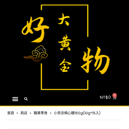
NT$
0
首頁
»
商店
»
糖果零食
»
小貝京梅心糖150g(10g*15入)