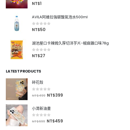
0
out of 5
NT$
1
AVILA阿維拉強碳酸氣泡水500ml
0
out of 5
NT$
50
湖池屋口卡辣姆久厚切洋芋片-椒麻雞口味78g
0
out of 5
NT$
27
LATEST PRODUCTS
碎花殼
0
out of 5
NT$
399
NT$
499
小清新油畫
0
out of 5
NT$
459
NT$
699