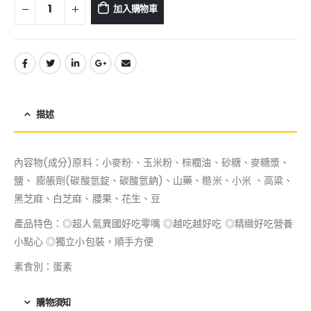
加入購物車
描述
內容物(成分)原料：小麥粉·、玉米粉、棕櫚油、砂糖、麥糖漿、
鹽、 膨脹劑(碳酸氫錠、碳酸氫鈉)、山藥、糙米、小米 、高粱、
黑芝麻、白芝麻、腰果、花生、豆
產品特色：◎超人氣異國好吃零嘴 ◎越吃越好吃 ◎精緻好吃營養
小點心 ◎獨立小包裝，順手方便
素食別：蛋素
購物須知