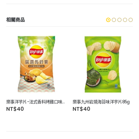
相關商品
樂事洋芋片-法式香料烤雞口味70g
樂事九州岩燒海苔味洋芋片85g
NT$
40
NT$
40