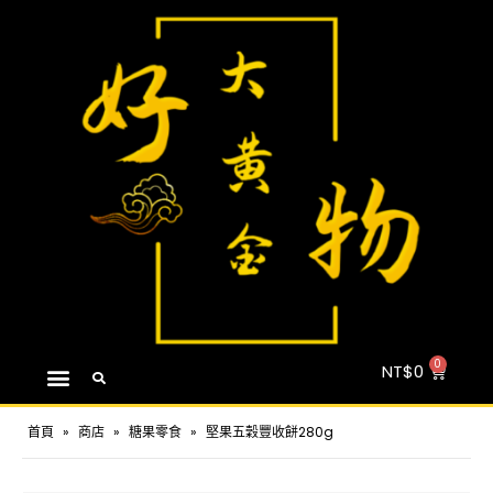
NT$
0
首頁
»
商店
»
糖果零食
»
堅果五穀豐收餅280g