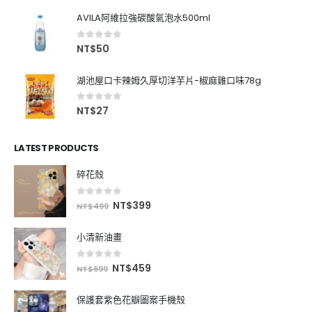
AVILA阿維拉強碳酸氣泡水500ml
0
out of 5
NT$
50
湖池屋口卡辣姆久厚切洋芋片-椒麻雞口味78g
0
out of 5
NT$
27
LATEST PRODUCTS
碎花殼
0
out of 5
NT$
399
NT$
499
小清新油畫
0
out of 5
NT$
459
NT$
699
保護套紫色花瓣圖案手機殼