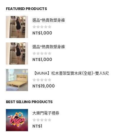
FEATURED PRODUCTS
選品*熱賣款塑身褲
0
out of 5
NT$
1,000
選品*熱賣款塑身褲
0
out of 5
NT$
1,000
【MUNA】松木書架型實木床(全組)-雙人5尺
0
out of 5
NT$
19,000
BEST SELLING PRODUCTS
大樂門電子禮券
0
out of 5
NT$
1