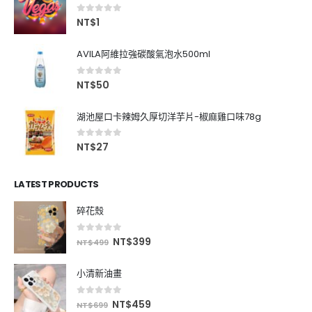
0
out of 5
NT$
1
AVILA阿維拉強碳酸氣泡水500ml
0
out of 5
NT$
50
湖池屋口卡辣姆久厚切洋芋片-椒麻雞口味78g
0
out of 5
NT$
27
LATEST PRODUCTS
碎花殼
0
out of 5
NT$
399
NT$
499
小清新油畫
0
out of 5
NT$
459
NT$
699