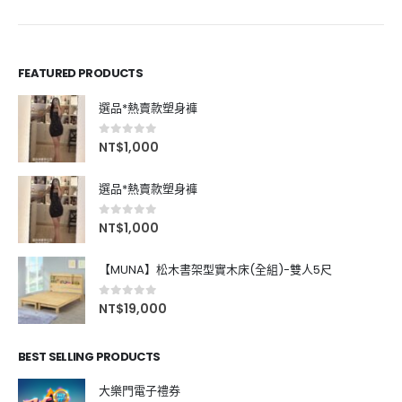
FEATURED PRODUCTS
選品*熱賣款塑身褲
0
out of 5
NT$
1,000
選品*熱賣款塑身褲
0
out of 5
NT$
1,000
【MUNA】松木書架型實木床(全組)-雙人5尺
0
out of 5
NT$
19,000
BEST SELLING PRODUCTS
大樂門電子禮券