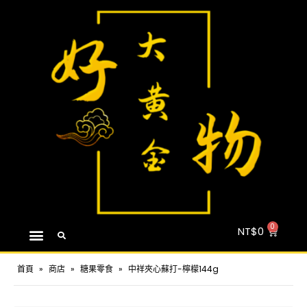
NT$
0
首頁
»
商店
»
糖果零食
»
中祥夾心蘇打-檸檬144g