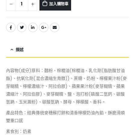
加入購物車
描述
內容物(成分)原料：麵粉、棕櫚油(棕櫚油、乳化劑(脂肪酸甘油
酯)、抗氧化劑(混合濃縮生育醇))、蔗糖、奶粉、檸檬果汁粉(麥
芽糊精、檸檬濃縮汁、阿拉伯膠)、蘋果果汁粉(麥芽糊精、蘋果
濃縮汁、阿拉伯膠)、麥芽糊精、鹽、泡打粉(磷酸二氫鈣、碳酸
氫鈉、玉米澱粉)、碳酸氫鈉、酵母、檸檬酸、香料。
產品特色：經典傳統麥穗蘇打餅和清香檸檬奶油內餡，酥脆滑順
雙重口感
素食別：奶素