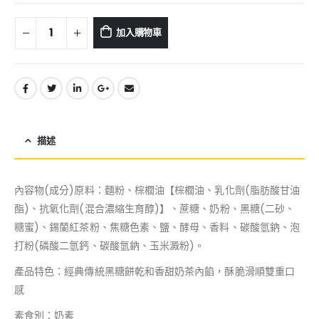
加入購物車
描述
內容物(成分)原料：麵粉、棕櫚油【棕櫚油、乳化劑(脂肪酸甘油
酯)、抗氧化劑(混合濃縮生育醇)】、蔗糖、奶粉、黑糖(二砂、
糖蜜)、錫蘭紅茶粉、焦糖色素、鹽、酵母、香料、碳酸氫鈉、泡
打粉(磷酸二氫鈣、碳酸氫鈉、玉米澱粉)。
產品特色：經典傳統黑糖餅乾和香甜奶茶內餡，酥脆滑順雙重口
感
素食別：奶素