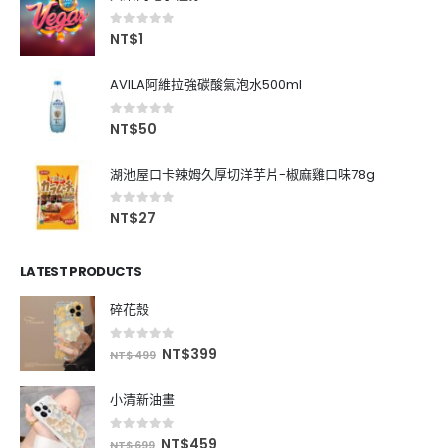
0
out of 5
NT$
1
AVILA阿維拉強碳酸氣泡水500ml
0
out of 5
NT$
50
湖池屋口卡辣姆久厚切洋芋片-椒麻雞口味78g
0
out of 5
NT$
27
LATEST PRODUCTS
碎花殼
0
out of 5
NT$
399
NT$
499
小清新油畫
0
out of 5
NT$
459
NT$
699