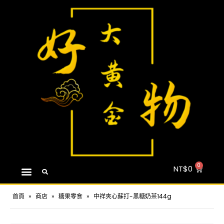
NT$
0
首頁
»
商店
»
糖果零食
»
中祥夾心蘇打-黑糖奶茶144g