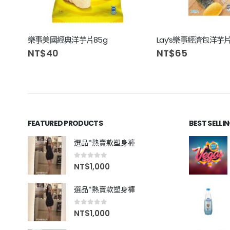
樂事美國經典洋芋片85g
NT$
40
NT$
65
FEATURED PRODUCTS
BEST SELLI
選品*熱賣款塑身褲
0
out of 5
NT$
1,000
選品*熱賣款塑身褲
0
out of 5
NT$
1,000