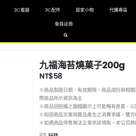
3C電器
3C配件
居家小物
代購專區
會員註冊
九福海苔燒菓子200g
NT$
58
※商品製造日期、有效期限、商品成份與相關
際商品所示資訊為主
※商品因拍攝之圖檔顯示上可能略有差異，以
※如因商品文案與實品產生之消費爭議，雙方
※如遇商品停售無法正常供貨領取，本公司將辦
貨號:
S235