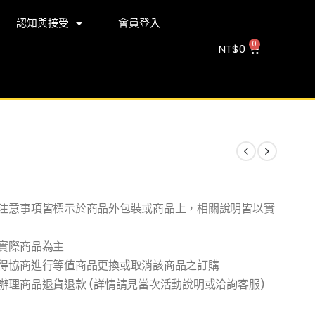
認知與接受
會員登入
NT$
0
注意事項皆標示於商品外包裝或商品上，相關說明皆以實
實際商品為主
得協商進行等值商品更換或取消該商品之訂購
理商品退貨退款 (詳情請見當次活動說明或洽詢客服)