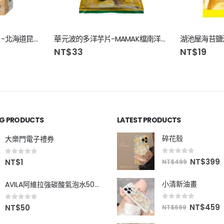
Lay’s樂事經濟包洋芋片-北海道昆布海苔味166g
華元波的多洋芋片-MAMAK檔南洋沙嗲風味87g
湖池屋海苔鹽
NT$
33
NT$
19
NG PRODUCTS
LATEST PRODUCTS
碎花殼
大樂門電子禮券
0
out of 5
0
out of 5
NT$
399
NT$
1
NT$
499
小清新油畫
AVILA阿維拉強碳酸氣泡水500ml
0
out of 5
0
out of 5
NT$
459
NT$
50
NT$
699