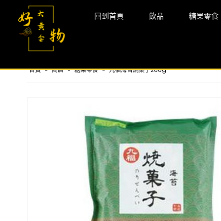
回到首頁
飲品
糖果零食
首頁
»
商店
»
糖果零食
»
九福海苔燒菓子200g