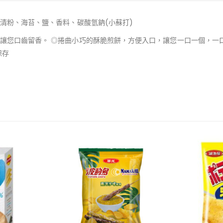
清粉、海苔、鹽、香料、碳酸氫鈉(小蘇打)
讓您口齒留香。 ◎捲曲小巧的酥脆煎餅，方便入口，讓您一口一個，一
保存