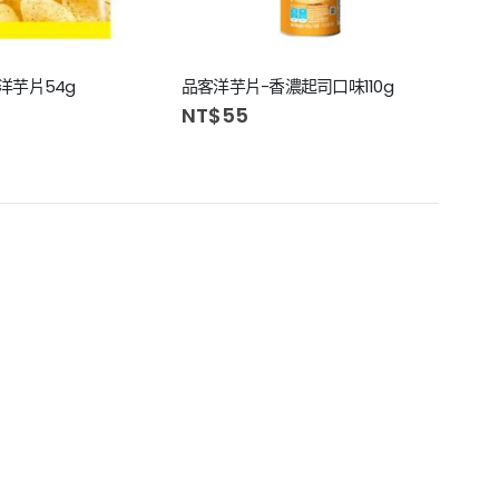
洋芋片54g
品客洋芋片-香濃起司口味110g
樂事
NT$
55
NT