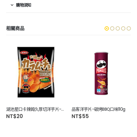
購物須知
相關商品
湖池屋口卡辣姆久厚切洋芋片-勁辣唐辛子52g
品客洋芋片-碳烤BBQ口味110g
NT$
20
NT$
55