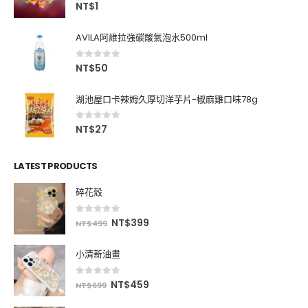
0
out of 5
NT$
1
AVILA阿維拉強碳酸氣泡水500ml
0
out of 5
NT$
50
湖池屋口卡辣姆久厚切洋芋片-椒麻雞口味78g
0
out of 5
NT$
27
LATEST PRODUCTS
碎花殼
0
out of 5
NT$
399
NT$
499
小清新油畫
0
out of 5
NT$
459
NT$
699