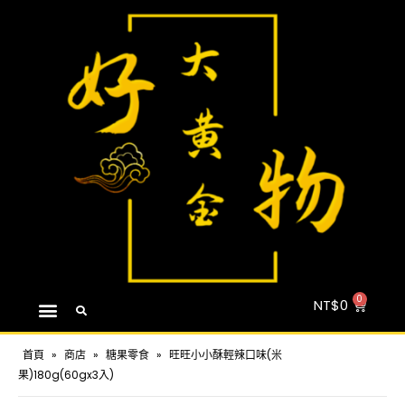
NT$
0
首頁
»
商店
»
糖果零食
»
旺旺小小酥輕辣口味(米
果)180g(60gx3入)