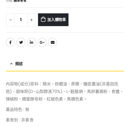
分類:
糖果零食
加入購物車
描述
內容物(成分)原料：精米、棕櫚油、蔗糖、釀造醬油(非基因改
造)、甜味劑(D-山梨醇液70%)、L-麩酸鈉、馬鈴薯澱粉、食鹽、
辣椒粉、糖蜜酵母粉、紅椒色素、焦糖色素。
產品特色 : 無
素食別 : 非素食