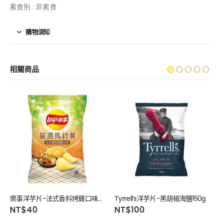
素食別 : 非素食
購物須知
相關商品
樂事洋芋片-法式香料烤雞口味70g
Tyrrell’s洋芋片-黑胡椒海鹽150g
NT$
40
NT$
100