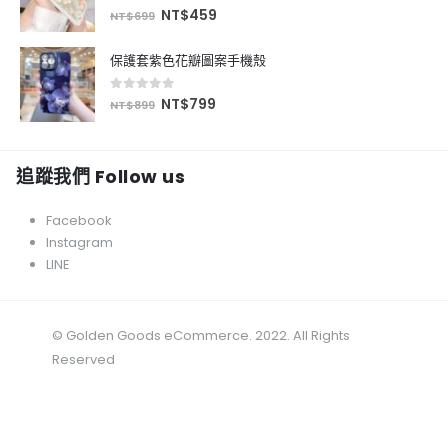
0
out of 5
NT$
459
NT$
699
保護套紫色花瓣圖案手機殼
0
out of 5
NT$
799
NT$
899
追蹤我們 Follow us
Facebook
Instagram
LINE
© Golden Goods eCommerce. 2022. All Rights
Reserved