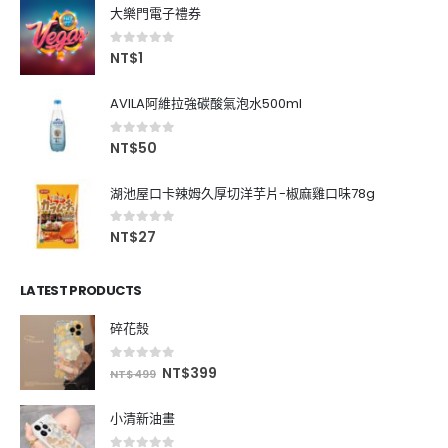
大樂門電子禮券
0
out of 5
NT$
1
AVILA阿維拉強碳酸氣泡水500ml
0
out of 5
NT$
50
湖池屋口卡辣姆久厚切洋芋片-椒麻雞口味78g
0
out of 5
NT$
27
LATEST PRODUCTS
碎花殼
0
out of 5
NT$
399
NT$
499
小清新油畫