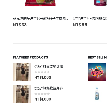
華元波的多洋芋片-蒜烤骰子牛排風味81g
品客洋芋片-碳烤BBQ口
NT$
33
NT$
55
FEATURED PRODUCTS
BEST SELLI
選品*熱賣款塑身褲
0
out of 5
NT$
1,000
選品*熱賣款塑身褲
0
out of 5
NT$
1,000