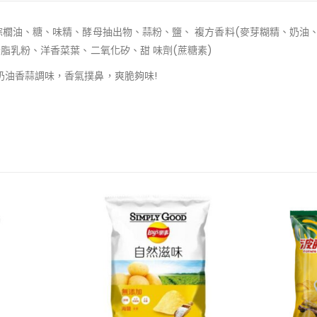
 棕櫚油、糖、味精、酵母抽出物、蒜粉、鹽、 複方香料(麥芽糊精、奶油
全脂乳粉、洋香菜葉、二氧化矽、甜 味劑(蔗糖素)
奶油香蒜調味，香氣撲鼻，爽脆夠味!