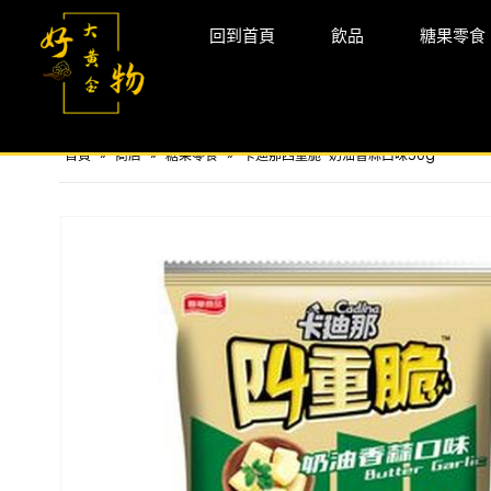
回到首頁
飲品
糖果零食
首頁
»
商店
»
糖果零食
»
卡迪那四重脆-奶油香蒜口味50g