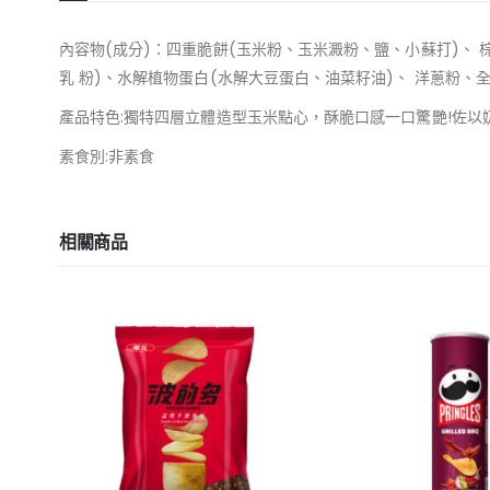
內容物(成分)：四重脆餅(玉米粉、玉米澱粉、鹽、小蘇打)、
乳 粉)、水解植物蛋白(水解大豆蛋白、油菜籽油)、 洋蔥粉、
產品特色:獨特四層立體造型玉米點心，酥脆口感一口驚艷!佐以
素食別:非素食
相關商品