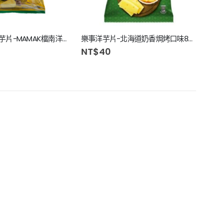
華元波的多洋芋片-MAMAK檔南洋沙嗲風味87g
樂事洋芋片-北海道奶香焗烤口味85g
樂事
NT$
40
NT