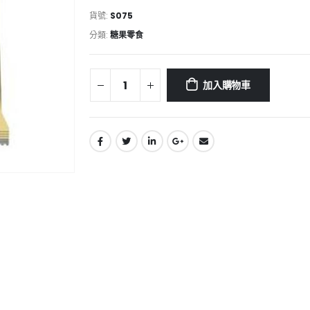
貨號:
S075
分類:
糖果零食
加入購物車