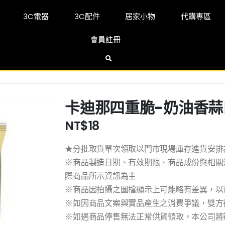
3C電器
3C配件
居家小物
代購專區
會員註冊
卡迪那四重脆-奶油香蒜
NT$
18
★分批取貨單次領取以門市現場庫存進貨安排
※商品製造日期、有效期限、商品成份與相關
際商品所示資訊為主
※商品因拍攝之圖檔顯示上可能略有差異，以
※如因商品文案與實品產生之消費爭議，雙方
※如遇商品停售無法正常供貨領取，本公司將辦