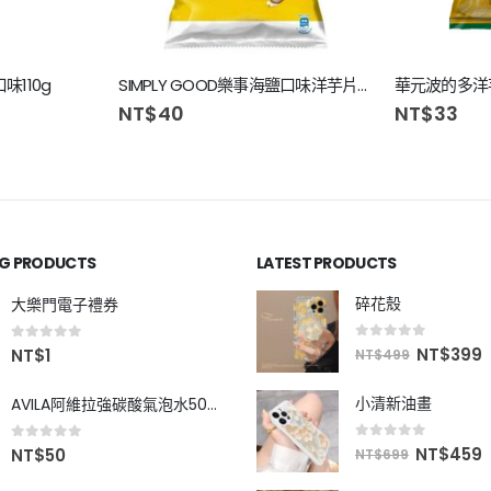
味110g
SIMPLY GOOD樂事海鹽口味洋芋片70g
NT$
40
NT$
33
NG PRODUCTS
LATEST PRODUCTS
碎花殼
大樂門電子禮券
0
out of 5
0
out of 5
NT$
399
NT$
1
NT$
499
小清新油畫
AVILA阿維拉強碳酸氣泡水500ml
0
out of 5
0
out of 5
NT$
459
NT$
50
NT$
699