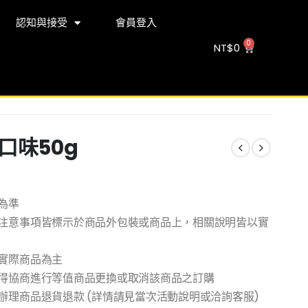
認知與接受
會員登入
NT$
0
口味50g
為準
注意事項皆標示於商品外包裝或商品上，相關說明皆以實
實際商品為主
得協商進行等值商品更換或取消該商品之訂購
理商品退貨退款 (詳情請見當次活動說明或洽詢客服)