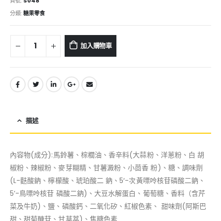
貨號:
S048
分類:
糖果零食
加入購物車
描述
內容物(成分):馬鈴薯、棕櫚油、香辛料(大蒜粉、洋蔥粉、白 胡
椒粉、辣椒粉、麥芽糊精、甘薯澱粉、小茴香 粉)、糖、調味劑
(L-麩酸鈉、檸檬酸、琥珀酸二 鈉、5′-次黃嘌呤核苷磷酸二鈉、
5’-鳥嘌呤核苷 磷酸二鈉)、大豆水解蛋白、葡萄糖、香料（含芹
菜及牛奶)、鹽、磷酸鈣、二氧化矽、紅椒色素、 甜味劑(阿斯巴
甜、甜菊醣苷、甘草萃)、焦糖色素