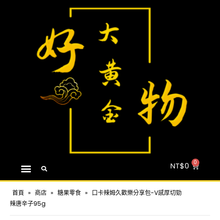
NT$
0
首頁
»
商店
»
糖果零食
»
口卡辣姆久歡樂分享包-V感厚切勁
辣唐辛子95g