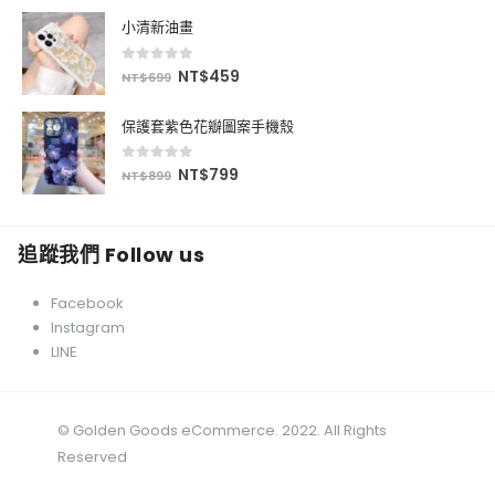
小清新油畫
0
out of 5
NT$
459
NT$
699
保護套紫色花瓣圖案手機殼
0
out of 5
NT$
799
NT$
899
追蹤我們 Follow us
Facebook
Instagram
LINE
© Golden Goods eCommerce. 2022. All Rights
Reserved