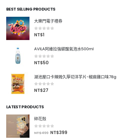
BEST SELLING PRODUCTS
大樂門電子禮券
0
out of 5
NT$
1
AVILA阿維拉強碳酸氣泡水500ml
0
out of 5
NT$
50
湖池屋口卡辣姆久厚切洋芋片-椒麻雞口味78g
0
out of 5
NT$
27
LATEST PRODUCTS
碎花殼
0
out of 5
NT$
399
NT$
499