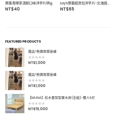
樂事青檸享清新口味洋芋片85g
Lay’s樂事經濟包洋芋片-北海道昆布海苔味166g
NT$
40
NT$
65
FEATURED PRODUCTS
選品*熱賣款塑身褲
0
out of 5
NT$
1,000
選品*熱賣款塑身褲
0
out of 5
NT$
1,000
【MUNA】松木書架型實木床(全組)-雙人5尺
0
out of 5
NT$
19,000