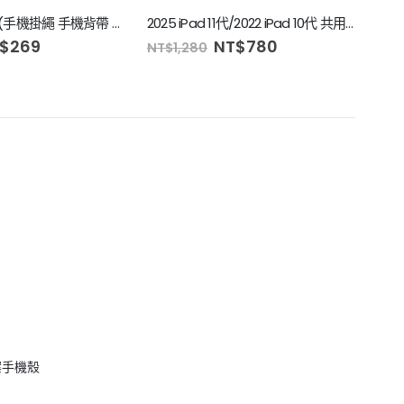
花邊手機掛繩(手機掛繩 手機背帶 背貼掛繩 掛脖 肩背 斜背 頸掛繩 手機殼掛繩 手機繩)
2025 iPad 11代/2022 iPad 10代 共用 經典皮紋 三折平板保護皮套
$
269
NT$
780
NT$
1,280
NT$
案手機殼