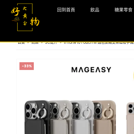
回到首頁
飲品
糖果零食
首頁
»
商店
»
3C配件
»
iPhone 16 Pouch M 錢包掛繩支架磁吸手機
-33%