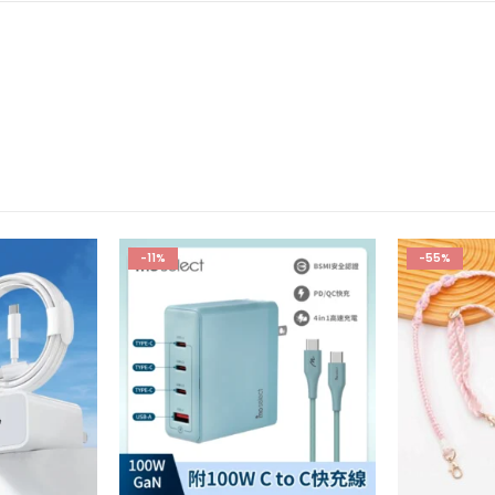
-11%
-55%