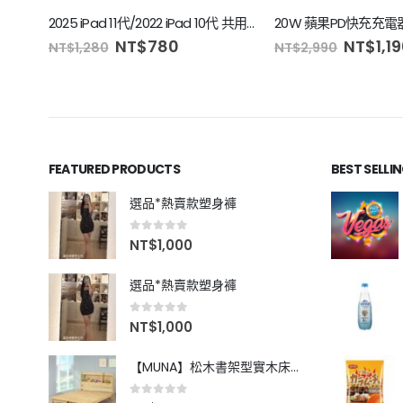
2025 iPad 11代/2022 iPad 10代 共用 經典皮紋 三折平板保護皮套
NT$
780
NT$
1,1
NT$
1,280
NT$
2,990
FEATURED PRODUCTS
BEST SELLI
選品*熱賣款塑身褲
0
out of 5
NT$
1,000
選品*熱賣款塑身褲
0
out of 5
NT$
1,000
【MUNA】松木書架型實木床(全組)-雙人5尺
0
out of 5