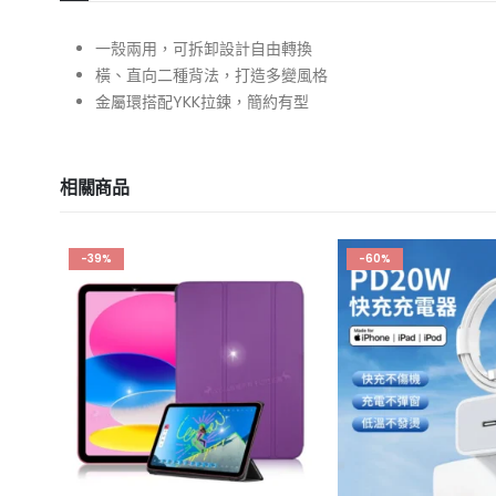
一殼兩用，可拆卸設計自由轉換
橫、直向二種背法，打造多變風格
金屬環搭配YKK拉鍊，簡約有型
相關商品
-39%
-60%