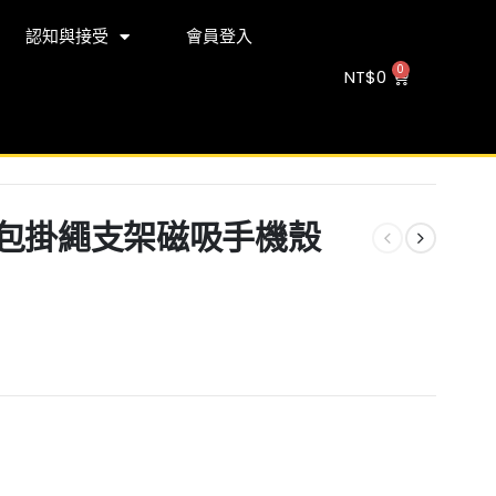
認知與接受
會員登入
NT$
0
 M 錢包掛繩支架磁吸手機殼