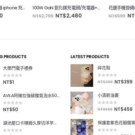
20W 蘋果PD快充充電器 iphone 充電頭 豆腐頭(贈Type-C轉lighting快充線)
100W GaN 氮化鎵充電頭/充電器+贈 Type C 手機充電線(手機/筆電/平板皆適用)
90
NT$
2,480
NT
NT$
2,799
NT$
599
NG PRODUCTS
LATEST PRODUCTS
碎花殼
大樂門電子禮券
0
out of 5
0
out of 5
NT$
399
NT$
1
NT$
499
小清新油畫
AVILA阿維拉強碳酸氣泡水500ml
0
out of 5
0
out of 5
NT$
459
NT$
50
NT$
699
保護套紫色花瓣圖
湖池屋口卡辣姆久厚切洋芋片-椒麻雞口味78g
0
out of 5
0
out of 5