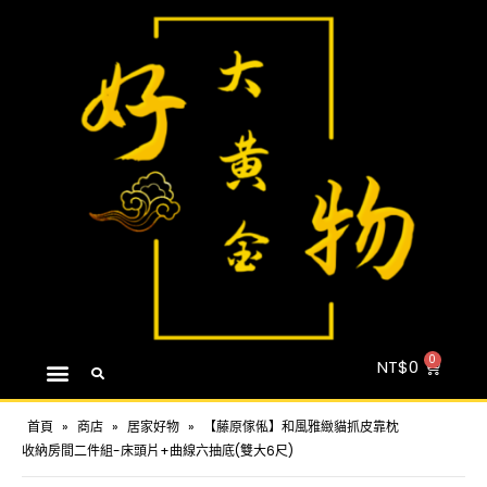
NT$
0
首頁
»
商店
»
居家好物
»
【藤原傢俬】和風雅緻貓抓皮靠枕
收納房間二件組-床頭片+曲線六抽底(雙大6尺)