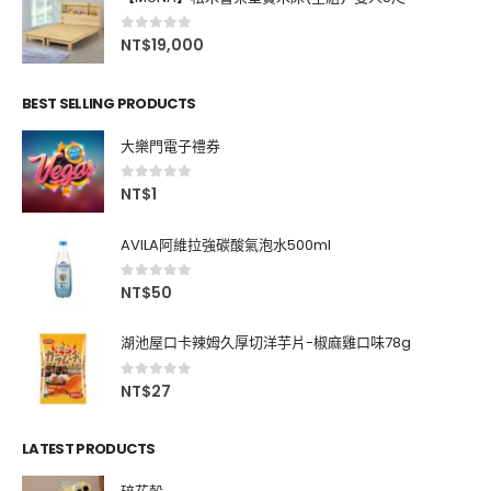
0
out of 5
NT$
19,000
BEST SELLING PRODUCTS
大樂門電子禮券
0
out of 5
NT$
1
AVILA阿維拉強碳酸氣泡水500ml
0
out of 5
NT$
50
湖池屋口卡辣姆久厚切洋芋片-椒麻雞口味78g
0
out of 5
NT$
27
LATEST PRODUCTS