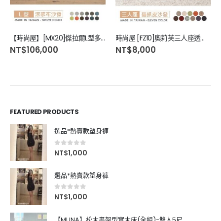
【時尚屋】[MX20]傑拉爾L型多功能雙中隔涼感耐磨沙發
時尚屋 [FZ10]奧莉芙三人座透氣貓抓皮沙發FZ10-108-3可選色/可訂製/免組裝/免運費/沙發
NT$
106,000
NT$
8,000
FEATURED PRODUCTS
選品*熱賣款塑身褲
0
out of 5
NT$
1,000
選品*熱賣款塑身褲
0
out of 5
NT$
1,000
【MUNA】松木書架型實木床(全組)-雙人5尺