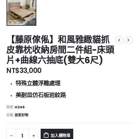
【藤原傢俬】和風雅緻貓抓
皮靠枕收納房間二件組-床頭
片+曲線六抽底(雙大6尺)
NT$
33,000
特殊立體浮雕處理
美耐皿仿石板岩紋路
貨號:
H246
分類:
居家好物
加入購物車