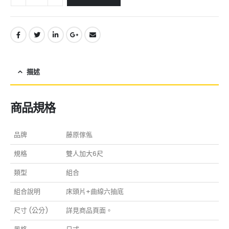
描述
商品規格
品牌
藤原傢俬
規格
雙人加大6尺
類型
組合
組合說明
床頭片+曲線六抽底
尺寸 (公分)
詳見商品頁面。