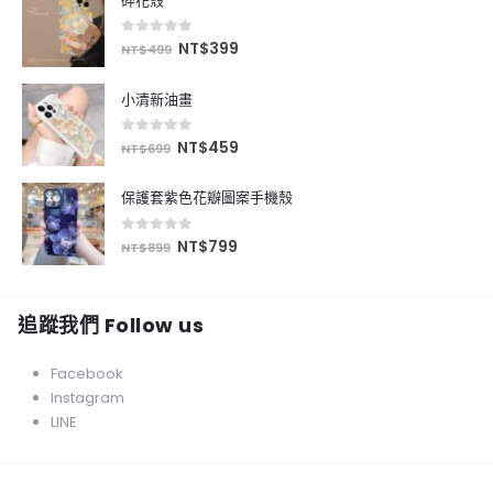
碎花殼
0
out of 5
NT$
399
NT$
499
小清新油畫
0
out of 5
NT$
459
NT$
699
保護套紫色花瓣圖案手機殼
0
out of 5
NT$
799
NT$
899
追蹤我們 Follow us
Facebook
Instagram
LINE