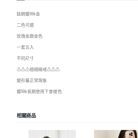
鈦鋼鍍18k金
二色可選
玫瑰金跟金色
一套五入
不同尺寸
⚠⚠⚠極細線戒⚠⚠⚠
變形屬正常現象
鍍18k長期使用下會褪色
相關商品