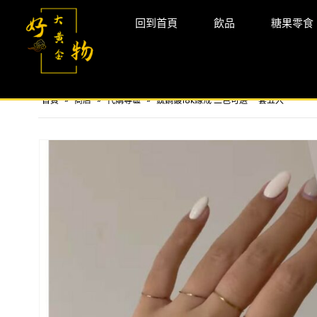
回到首頁
飲品
糖果零食
首頁
»
商店
»
代購專區
»
鈦鋼鍍18k線戒 二色可選 一套五入