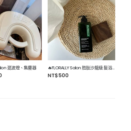
l Salon 混波燈、集塵器
🔥FLORALLY Salon 胜肽沙龍級 髮浴系列
代購
0
NT$
500
NT