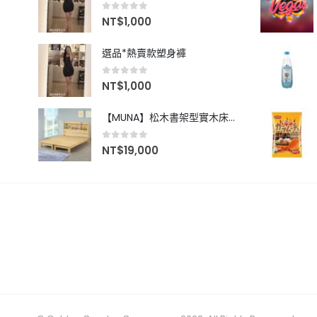
0
out of 5
NT$
1,000
選品*熱賣款塑身褲
0
out of 5
NT$
1,000
【MUNA】松木書架型實木床(全組)-雙人5尺
0
out of 5
NT$
19,000