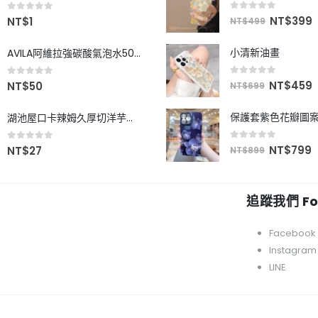
0
out of 5
0
out of 5
NT$
399
NT$
1
NT$
499
小清新油畫
AVILA阿維拉強碳酸氣泡水500ml
0
out of 5
0
out of 5
NT$
459
NT$
50
NT$
699
保護套紫色花瓣圖
湖池屋口卡辣姆久厚切洋芋片-椒麻雞口味78g
0
out of 5
0
out of 5
NT$
799
NT$
27
NT$
899
追蹤我們 Fol
Facebook
Instagram
LINE