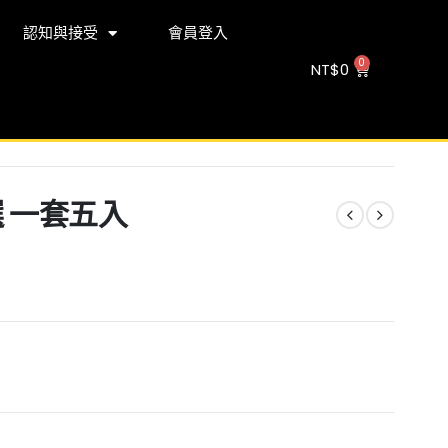
認知與接受
會員登入
NT$
0
選 一套五入